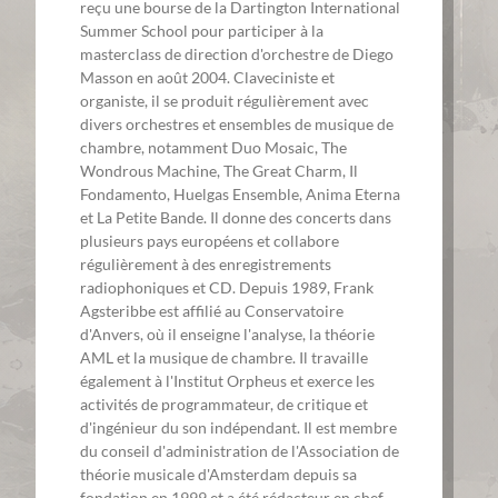
reçu une bourse de la Dartington International
Summer School pour participer à la
masterclass de direction d'orchestre de Diego
Masson en août 2004. Claveciniste et
organiste, il se produit régulièrement avec
divers orchestres et ensembles de musique de
chambre, notamment Duo Mosaic, The
Wondrous Machine, The Great Charm, Il
Fondamento, Huelgas Ensemble, Anima Eterna
et La Petite Bande. Il donne des concerts dans
plusieurs pays européens et collabore
régulièrement à des enregistrements
radiophoniques et CD. Depuis 1989, Frank
Agsteribbe est affilié au Conservatoire
d'Anvers, où il enseigne l'analyse, la théorie
AML et la musique de chambre. Il travaille
également à l'Institut Orpheus et exerce les
activités de programmateur, de critique et
d'ingénieur du son indépendant. Il est membre
du conseil d'administration de l'Association de
théorie musicale d'Amsterdam depuis sa
fondation en 1999 et a été rédacteur en chef