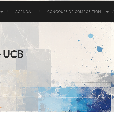
Unie
van
Belgische
AGENDA
CONCOURS DE COMPOSITION
Componisten
e UCB