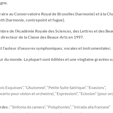
ègne.
oraire au Conservatoire Royal de Bruxelles (harmonie) et
à la Ch
eth (harmonie, contrepoint et fugue).
embre de l’Académie Royale des Sciences, des Lettres et des Bea
ut directeur de la Classe des Beaux-Arts en 1997.
t l’auteur d’oeuvres symphoniques, vocales et instrumentales;
tour du monde. La plupart sont éditées et une vingtaine gravées s
ois Esquisses”, “L’Automne”, “Petite Suite Satirique”, “Evasions”,
certo pour violon et orchestre), “Espressioni”, “Eclosion” (pour or
rdes :
“Sinfonia da camera”, “Polyphonies”, “Intrada alla francese”