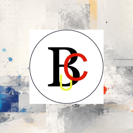
UCB-
UBC-
Union
des
Compositeurs
Belges-