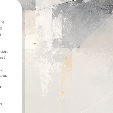
ire
ux
e
tion,
est
s)
iano.
u
es