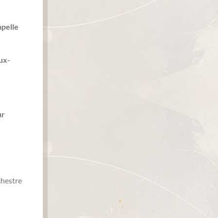
apelle
ux-
ur
chestre