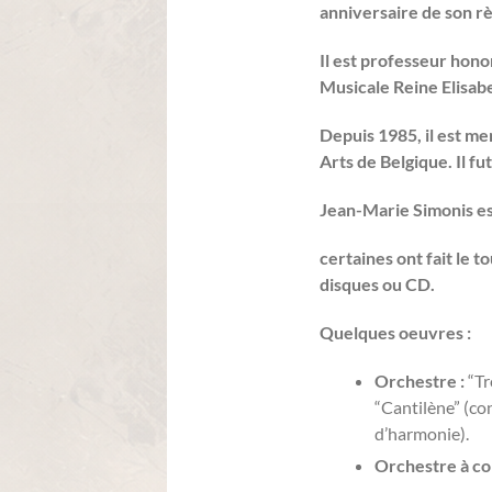
anniversaire de son r
Il est professeur hon
Musicale Reine Elisab
Depuis 1985, il est m
Arts de Belgique. Il f
Jean-Marie Simonis es
certaines ont fait le 
disques ou CD.
Quelques oeuvres :
Orchestre :
“Tr
“Cantilène” (con
d’harmonie).
Orchestre à co