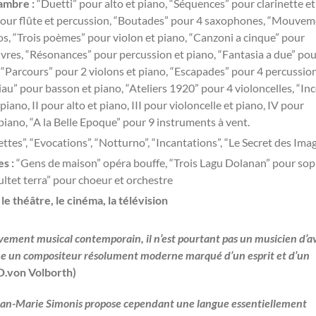
ambre :
“Duetti” pour alto et piano, “Séquences” pour clarinette et
pour flûte et percussion, “Boutades” pour 4 saxophones, “Mouvem
s, “Trois poèmes” pour violon et piano, “Canzoni a cinque” pour
ivres, “Résonances” pour percussion et piano, “Fantasia a due” po
, “Parcours” pour 2 violons et piano, “Escapades” pour 4 percussio
liau” pour basson et piano, “Ateliers 1920” pour 4 violoncelles, “In
 piano, II pour alto et piano, III pour violoncelle et piano, IV pour
piano, “A la Belle Epoque” pour 9 instruments à vent.
ettes”, “Evocations”, “Notturno”, “Incantations”, “Le Secret des Ima
es :
“Gens de maison” opéra bouffe, “Trois Lagu Dolanan” pour sop
ultet terra” pour choeur et orchestre
e théâtre, le cinéma, la télévision
vement musical contemporain, il n’est pourtant pas un musicien d’a
mme un compositeur résolument moderne marqué d’un esprit et d’un
.von Volborth)
ean-Marie Simonis propose cependant une langue essentiellement