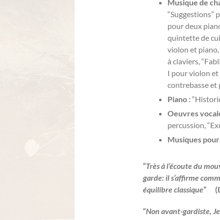
Musique de ch
“Suggestions” 
pour deux piano
quintette de cu
violon et piano
à claviers, “Fab
I pour violon et
contrebasse et 
Piano :
“Histori
Oeuvres vocal
percussion, “Ex
Musiques pour l
“
Très à l’écoute du mou
garde: il s’affirme co
équilibre classique
” (D
“
Non avant-gardiste, J