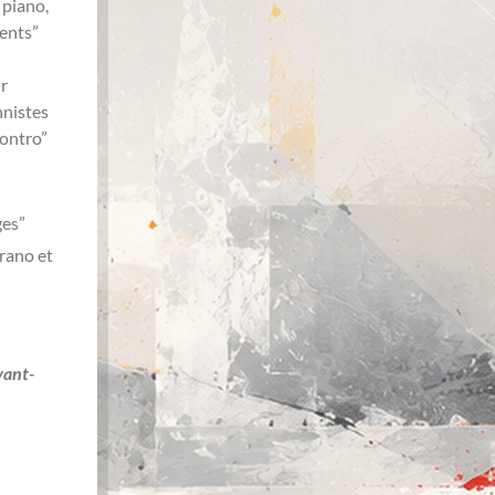
 piano,
ents”
ur
nnistes
contro”
ges”
rano et
vant-