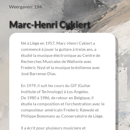
Weergaven: 194
Marc-Henri Cykiert
Né à Liège en 1957, Marc-Henri Cykiert a
commencé à jouer la guitare à treize ans, a
étudié la musique électronique au Centre de
Recherches Musicales de Wallonie avec
Frederic Nyst et la musique brésilienne avec
José Barrense-Dias.
En 1979, il suit les cours du GIT (Guitar
Institute of Technology) à Los Angeles.
De 1980 à 1986, de retour en Belgique, il
étudie la composition et l'orchestration avec le
compositeur américain Frederic Rzewski et
Philippe Boesmans au Conservatoire de Liège.
Il a écrit pour plusieurs musiciens et