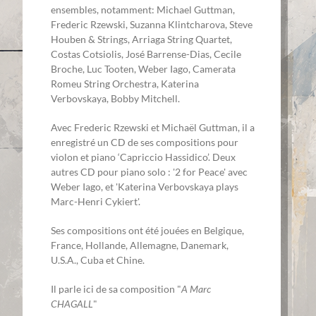
ensembles, notamment: Michael Guttman,
Frederic Rzewski, Suzanna Klintcharova, Steve
Houben & Strings, Arriaga String Quartet,
Costas Cotsiolis, José Barrense-Dias, Cecile
Broche, Luc Tooten, Weber Iago, Camerata
Romeu String Orchestra, Katerina
Verbovskaya, Bobby Mitchell.
Avec Frederic Rzewski et Michaël Guttman, il a
enregistré un CD de ses compositions pour
violon et piano ‘Capriccio Hassidico’. Deux
autres CD pour piano solo : '2 for Peace' avec
Weber Iago, et 'Katerina Verbovskaya plays
Marc-Henri Cykiert'.
Ses compositions ont été jouées en Belgique,
France, Hollande, Allemagne, Danemark,
U.S.A., Cuba et Chine.
Il parle ici de sa composition "
A Marc
CHAGALL
"