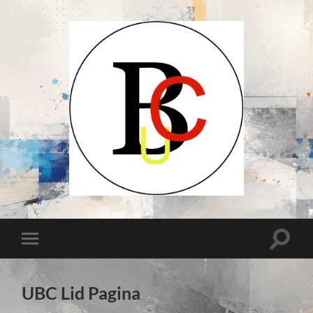
UCB-
UBC-
Union
des
Compositeurs
Toggle
Toggle
Belges-
zoekve
Unie
mobiel
van
menu
Belgische
Componisten
UBC Lid Pagina