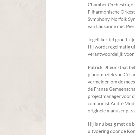
Chamber Orchestra, de
Filharmonische Orkeste
Symphony, Norfolk Sym
van Lausanne met Pierr
Tegelijkertijd groeit zi
Hij wordt regelmatig uit
verantwoordelijk voor
Patrick Dheur staat be
pianomuziek van César 
vermelden om de meest
de Franse Gemeenschap 
projectmanager voor d
componist André Modes
originele manuscript va
Hij is nu bezig met de
uitvoering door de Kon