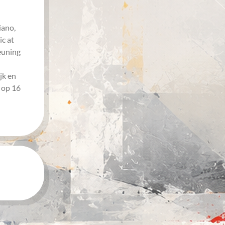
iano,
ic at
teuning
jk en
 op 16