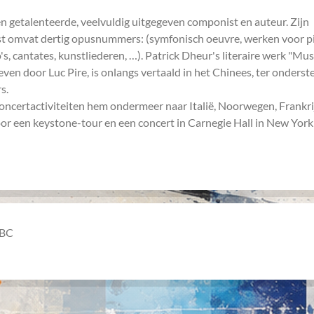
en getalenteerde, veelvuldig uitgegeven componist en auteur. Zijn
st omvat dertig opusnummers: (symfonisch oeuvre, werken voor p
, cantates, kunstliederen, …). Patrick Dheur's literaire werk "Mus
geven door Luc Pire, is onlangs vertaald in het Chinees, ter onders
s.
concertactiviteiten hem ondermeer naar Italië, Noorwegen, Frankri
or een keystone-tour en een concert in Carnegie Hall in New York
UBC