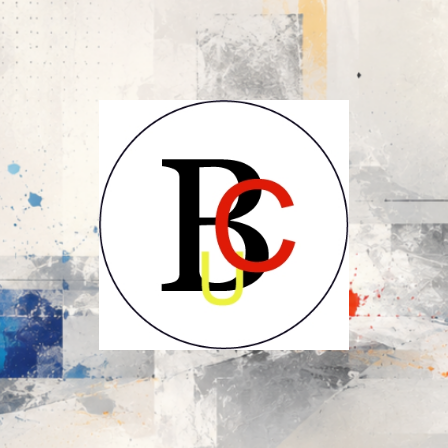
UCB-
UBC-
Union
des
Compositeurs
Belges-