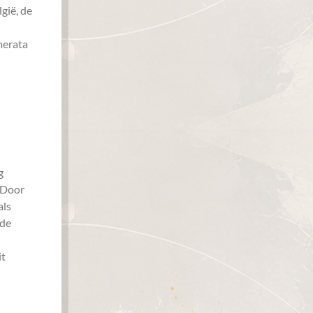
gië, de
d
merata
g
 Door
als
 de
it