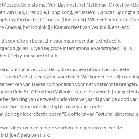
 Moscow Soloists met Yuri Bashmet, het Nationaal Orkest van Bel
n van Luik, Grenoble, Hong Kong, Jeruzalem, Caracas, Springfiel
phony, Orchestra G. Enescu (Boekarest), Wiener Sinfonietta, Ca
e Amoyal, het Koninklijk Kamerorkest van Wallonië, enz. enz.
jn discografie en bevat zijn catalogus meer dan twintig cd's.
genodigd als jurylid bij grote internationale wedstrijden. Hij is
 het Grétry-museum in Luik.
kend om zijn inzet voor de Luikse muziekcultuur. De complete
Franck (3 cd's) is een goed voorbeeld. We kunnen ook zijn roepin
erwerken van Luikse componisten voor het voetlicht te brengen.
van België (Fédération Wallonie-Bruxelles) werd hij aangesteld 
e herdenking van de tweehonderdste verjaardag van de dood van
te Grétry, en ontdekte hij het ongepubliceerde
n de nog niet creëerde opera "De officier van Fortuna" daterend u
 bewerking ervan en met de voorbereidingen van een eerste
inklijke Opera van Luik.