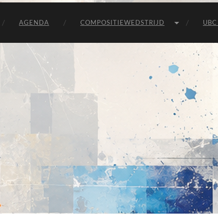
Unie
van
Belgische
AGENDA
COMPOSITIEWEDSTRIJD
UBC
Componisten