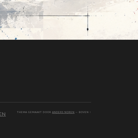
THEMA GEMAAKT DOOR
ANDERS NOREN
—
BOVEN ↑
EN