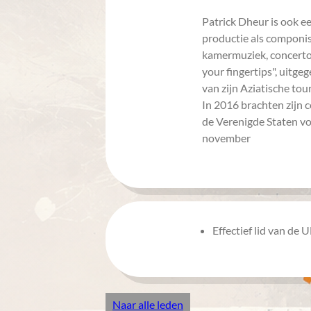
Patrick Dheur is ook e
productie als componi
kamermuziek, concerto's
your fingertips", uitge
van zijn Aziatische tour
In 2016 brachten zijn 
de Verenigde Staten vo
november
Effectief lid van de 
Naar alle leden