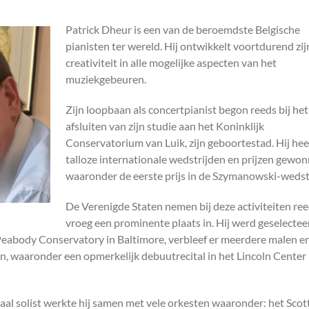
Patrick Dheur is een van de beroemdste Belgische
pianisten ter wereld. Hij ontwikkelt voortdurend zij
creativiteit in alle mogelijke aspecten van het
muziekgebeuren.
Zijn loopbaan als concertpianist begon reeds bij het
afsluiten van zijn studie aan het Koninklijk
Conservatorium van Luik, zijn geboortestad. Hij hee
talloze internationale wedstrijden en prijzen gewon
waaronder de eerste prijs in de Szymanowski-wedstr
De Verenigde Staten nemen bij deze activiteiten ree
vroeg een prominente plaats in. Hij werd geselecte
Peabody Conservatory in Baltimore, verbleef er meerdere malen en
en, waaronder een opmerkelijk debuutrecital in het Lincoln Center
aal solist werkte hij samen met vele orkesten waaronder: het Scot