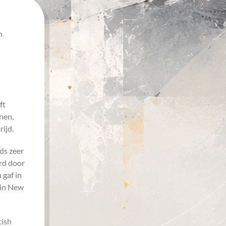
n
ft
nen,
ijd.
ds zeer
erd door
 gaf in
 in New
tish