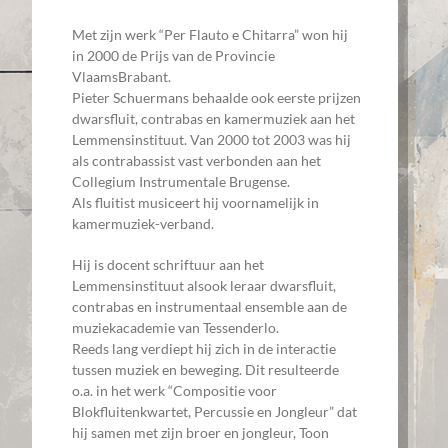
Met zijn werk “Per Flauto e Chitarra” won hij
in 2000 de Prijs van de Provincie
VlaamsBrabant.
Pieter Schuermans behaalde ook eerste prijzen
dwarsfluit, contrabas en kamermuziek aan het
Lemmensinstituut. Van 2000 tot 2003 was hij
als contrabassist vast verbonden aan het
Collegium Instrumentale Brugense.
Als fluitist musiceert hij voornamelijk in
kamermuziek-verband.
Hij is docent schriftuur aan het
Lemmensinstituut alsook leraar dwarsfluit,
contrabas en instrumentaal ensemble aan de
muziekacademie van Tessenderlo.
Reeds lang verdiept hij zich in de interactie
tussen muziek en beweging. Dit resulteerde
o.a. in het werk “Compositie voor
Blokfluitenkwartet, Percussie en Jongleur” dat
hij samen met zijn broer en jongleur, Toon