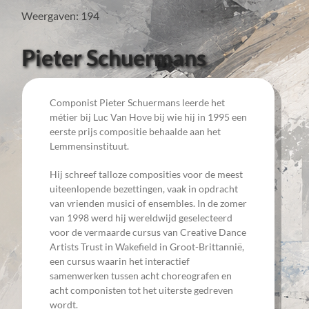
Weergaven: 194
Pieter Schuermans
Componist Pieter Schuermans leerde het
métier bij Luc Van Hove bij wie hij in 1995 een
eerste prijs compositie behaalde aan het
Lemmensinstituut.
Hij schreef talloze composities voor de meest
uiteenlopende bezettingen, vaak in opdracht
van vrienden musici of ensembles. In de zomer
van 1998 werd hij wereldwijd geselecteerd
voor de vermaarde cursus van Creative Dance
Artists Trust in Wakefield in Groot-Brittannië,
een cursus waarin het interactief
samenwerken tussen acht choreografen en
acht componisten tot het uiterste gedreven
wordt.