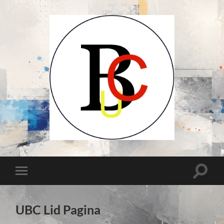
UCB-
UBC-
Union
des
Compositeurs
Toggle
Toggle
Belges-
zoekve
Unie
mobiel
van
menu
Belgische
Componisten
UBC Lid Pagina