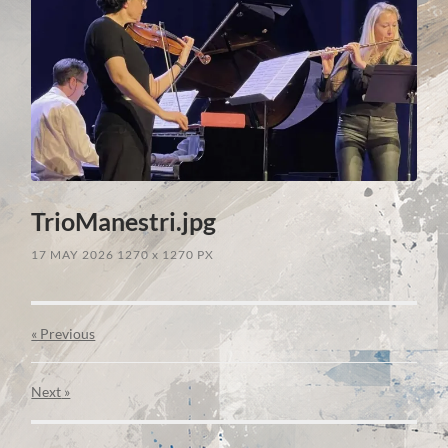
TrioManestri.jpg
17 MAY 2026
1270
x
1270 PX
« Previous
Next
»