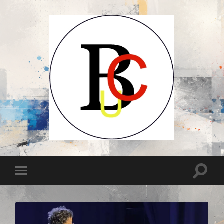
UCB-
UBC-
Union
des
Compositeurs
Toggle
Toggle
Belges-
search
Unie
mobile
field
van
menu
Belgische
Componisten