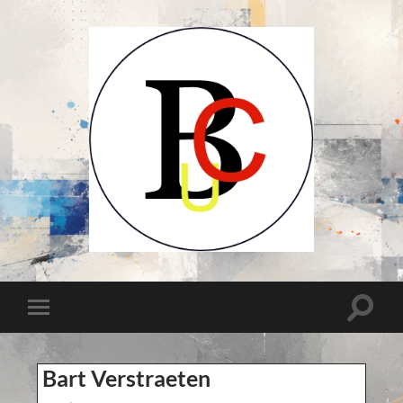
UCB-
UBC-
Union
des
Compositeurs
Toggle
Toggle
Belges-
search
Unie
mobile
field
van
menu
Belgische
Componisten
Bart Verstraeten