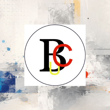
UCB-
UBC-
Union
des
Compositeurs
Belges-