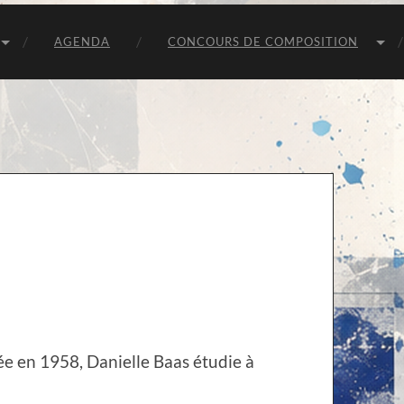
Unie
van
Belgische
AGENDA
CONCOURS DE COMPOSITION
Componisten
ée en 1958, Danielle Baas étudie à